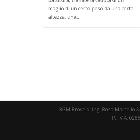
battitura, tramite la caduta di un
maglio di un certo peso da una certa
altezza, una...
RGM Prove di Ing. Rosa Marcello & 
P. I.V.A. 02