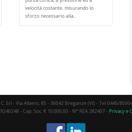
punta conica, a pressione ed a
velocità costante, misurando lo
sforzo necessario alla...
C. Srl - Via Albero, 85 - 36042 Breganze (VI) - Tel 0445/850
869240248 - Cap. Soc. € 10.000,00 - N° REA 282407 -
Privacy e 