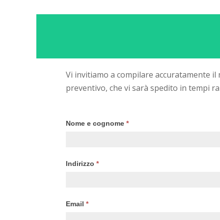
Vi invitiamo a compilare accuratamente il
preventivo, che vi sarà spedito in tempi rap
Richiesta
Nome e cognome
*
preventivo
Indirizzo
*
Email
*