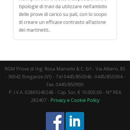
tipologie di travi da utilizzare nell’ambito
delle prove di carico su pali, con lo scopo
di creare un efficace contrasto all’azione
dei martinetti...
RGM Prove di Ing. Rosa Marcello & C. Srl - Via Albero, 85
- 36042 Breganze (VI) - Tel 0445/850046 -0445/850304 -
Fax. 0445/850900
P. I.V.A. 02869240248 - Cap. Soc. € 10.000,00 - N° REA
282407 -
Privacy e Cookie Policy