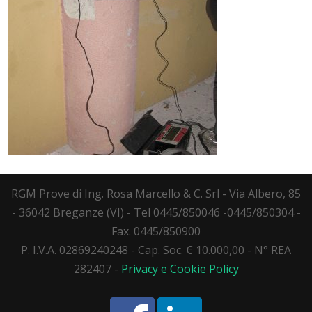
RGM Prove di Ing. Rosa Marcello & C. Srl - Via Albero, 85
- 36042 Breganze (VI) - Tel 0445/850046 -0445/850304 -
Fax. 0445/850900
P. I.V.A. 02869240248 - Cap. Soc. € 10.000,00 - N° REA
282407 -
Privacy e Cookie Policy