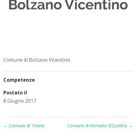
Comune di Bolzano Vicentino
Competenze
Postato il
8 Giugno 2017
←
Comune di Thiene
Comune di Romano d’Ezzelino
→