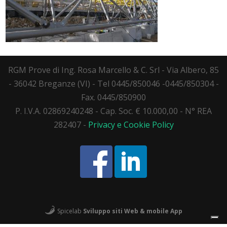
RGM Prove di Ing. Rosa Marcello & C. Srl - Via Albero, 85
- 36042 Breganze (VI) - Tel 0445/850046 -0445/850304 -
Fax. 0445/850900
P. I.V.A. 02869240248 - Cap. Soc. € 10.000,00 - N° REA
282407 -
Privacy e Cookie Policy
Spicelab
Sviluppo siti Web & mobile App